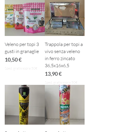
Veleno per topi 3
Trappola per topi a
gusti in granaglie
vivo senza veleno
in ferro zincato
Prezzo
10,50 €
36,5x16x6,5
Sped. gratis sopra 50€
Prezzo
13,90 €
Sped. gratis sopra 50€