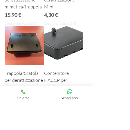
mimetica/trappola
Mini
Prezzo
Prezzo
15,90 €
4,30 €
Sped. gratis sopra 50€
Sped. gratis sopra 50€
Trappola/Scatola
Contenitore
per derattizzazione
HACCP per
monitoraggio
Prezzo
8,90 €
roditori e insetti
Sped. gratis sopra 50€
Chiama
Whatsapp
striscianti
Prezzo
8,90 €
Sped. gratis sopra 50€