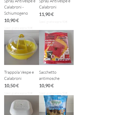
Spray Antivespe e
Spray Antivespe e
Calabroni -
Calabroni
Schiumogeno
Prezzo
11,90 €
Prezzo
10,90 €
Sped. gratis sopra 50€
Sped. gratis sopra 50€
Trappola Vespe e
Sacchetto
Calabroni
antimosche
Prezzo
Prezzo
10,50 €
10,90 €
Sped. gratis sopra 50€
Sped. gratis sopra 50€