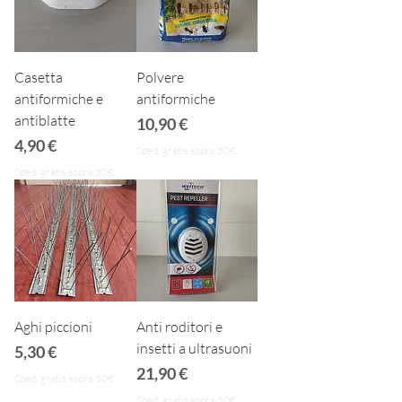
Casetta
Polvere
antiformiche e
antiformiche
antiblatte
Prezzo
10,90 €
Prezzo
4,90 €
Sped. gratis sopra 50€
Sped. gratis sopra 50€
Aghi piccioni
Anti roditori e
insetti a ultrasuoni
Prezzo
5,30 €
Prezzo
21,90 €
Sped. gratis sopra 50€
Sped. gratis sopra 50€